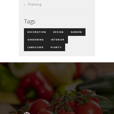
Planting
Tags
DECORATION
DESIGN
GARDEN
GARDENING
INTERIOR
LANDSCAPE
PLANTS