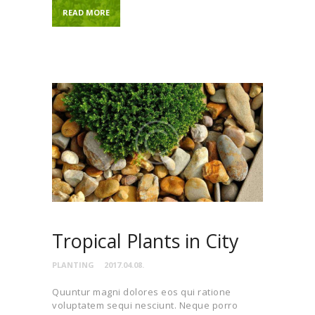
READ MORE
Tropical Plants in City
PLANTING
2017.04.08.
Quuntur magni dolores eos qui ratione
voluptatem sequi nesciunt. Neque porro