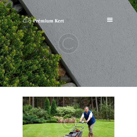
CÉGÜNKRŐL
TERMELŐINK
TERMÉKEINK
MÁRKÁNK
KAPCSOLAT