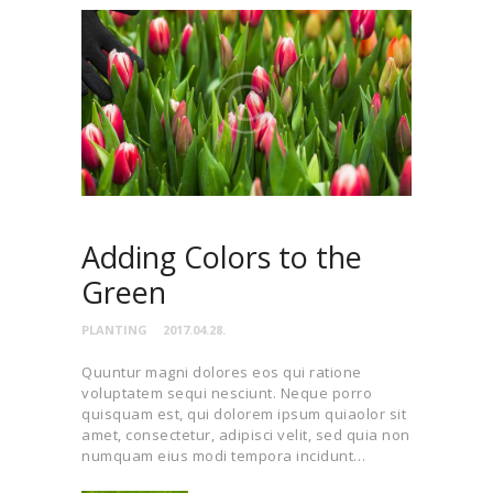
Adding Colors to the
Green
PLANTING
2017.04.28.
Quuntur magni dolores eos qui ratione
voluptatem sequi nesciunt. Neque porro
quisquam est, qui dolorem ipsum quiaolor sit
amet, consectetur, adipisci velit, sed quia non
numquam eius modi tempora incidunt…