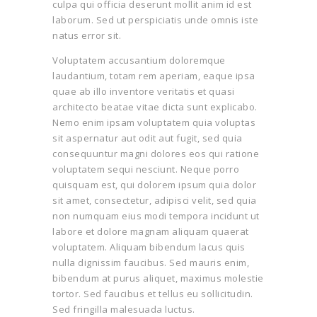
culpa qui officia deserunt mollit anim id est
laborum. Sed ut perspiciatis unde omnis iste
natus error sit.
Voluptatem accusantium doloremque
laudantium, totam rem aperiam, eaque ipsa
quae ab illo inventore veritatis et quasi
architecto beatae vitae dicta sunt explicabo.
Nemo enim ipsam voluptatem quia voluptas
sit aspernatur aut odit aut fugit, sed quia
consequuntur magni dolores eos qui ratione
voluptatem sequi nesciunt. Neque porro
quisquam est, qui dolorem ipsum quia dolor
sit amet, consectetur, adipisci velit, sed quia
non numquam eius modi tempora incidunt ut
labore et dolore magnam aliquam quaerat
voluptatem. Aliquam bibendum lacus quis
nulla dignissim faucibus. Sed mauris enim,
bibendum at purus aliquet, maximus molestie
tortor. Sed faucibus et tellus eu sollicitudin.
Sed fringilla malesuada luctus.