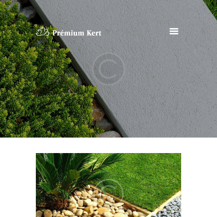
CÉGÜNKRŐL
TERMELŐINK
TERMÉKEINK
MÁRKÁNK
KAPCSOLAT